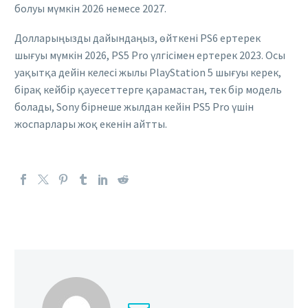
болуы мүмкін 2026 немесе 2027.
Долларыңызды дайындаңыз, өйткені PS6 ертерек
шығуы мүмкін 2026, PS5 Pro үлгісімен ертерек 2023. Осы
уақытқа дейін келесі жылы PlayStation 5 шығуы керек,
бірақ кейбір қауесеттерге қарамастан, тек бір модель
болады, Sony бірнеше жылдан кейін PS5 Pro үшін
жоспарлары жоқ екенін айтты.