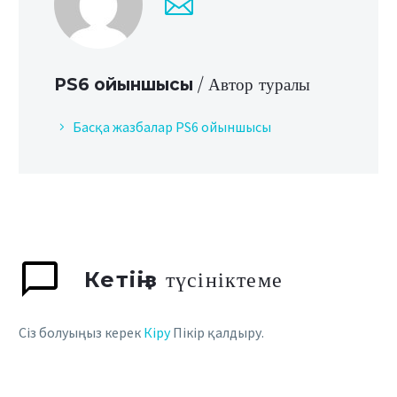
PS6 ойыншысы
/ Автор туралы
Басқа жазбалар PS6 ойыншысы
Кетіңіз
түсініктеме
Сіз болуыңыз керек
Кіру
Пікір қалдыру.