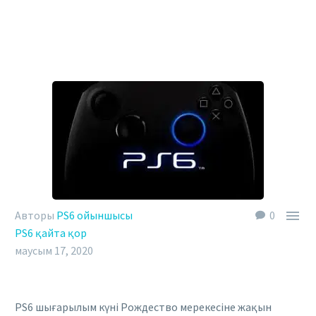

Авторы
PS6 ойыншысы
0
PS6 қайта қор
маусым 17, 2020
PS6 шығарылым күні Рождество мерекесіне жақын