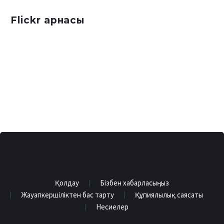
Flickr арнасы
Қолдау
Бізбен хабарласыңыз
Жауапкершіліктен бас тарту
Құпиялылық саясаты
Несиелер