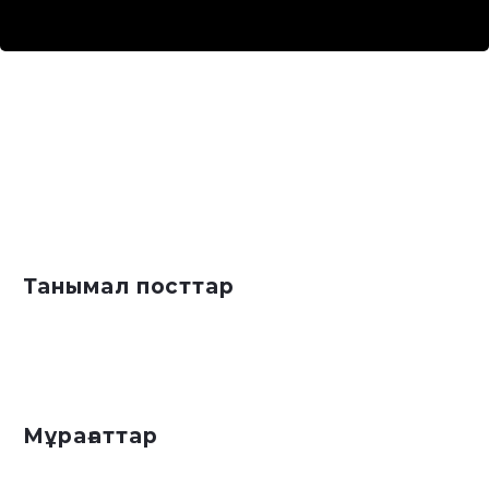
Танымал посттар
Мұрағаттар