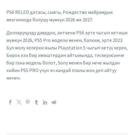
PS6 RELED датасы, сыягы, Рождество майрамдык
мезгилинде болушу мүмкүн 2026 же 2027.
Долларуңузду даярдоо, анткени PS6 эрте чыгып кетиши
мүмкүн 2026, PS5 Pro модели менен, балким, эрте 2023.
Бул жолу келерки жылы Playstation 5 чыгып кетүү керек,
Бирок кээ бир имиштердин айтымында, тескерисинче
бир гана модель болот, Sony менен бир нече жылдан
кийин PS5 PRO үчүн эч кандай планы жок деп айтуу
менен.