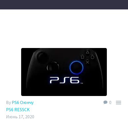

By
PS6 Оюнчу
0
PS6 RESSCK
Июнь 17, 2020