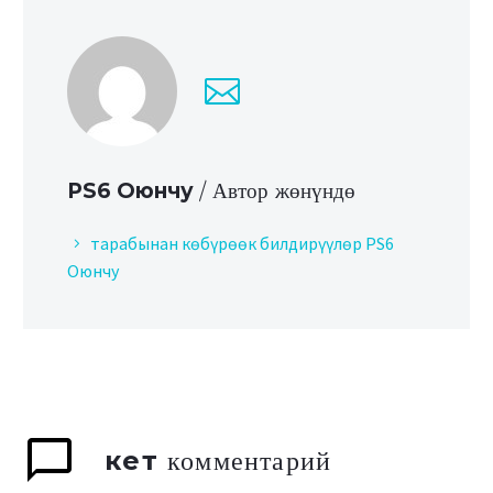
PS6 Оюнчу
/ Автор жөнүндө
тарабынан көбүрөөк билдирүүлөр PS6
Оюнчу
кет
комментарий