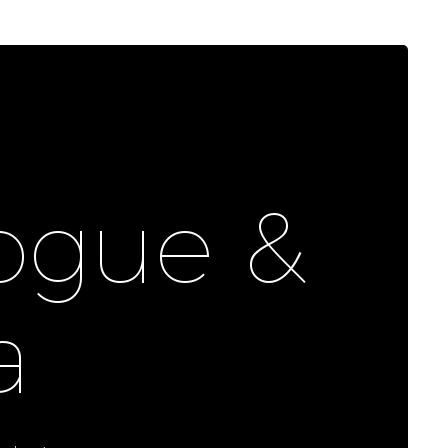
logue &
a